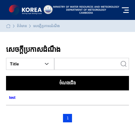
close
ព័ត៌មាន
សេចក្ដីប្រកាសដំណឹង
សេចក្ដីប្រកាសដំណឹង
ចំណងជើង
test
1