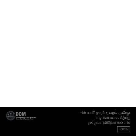
៣៦៤ មហាវិថី ព្រះមុនីវង្ស សង្កាត់ ផ្សារដើមថ្កូវ
ខណ្ឌ ចំការមន រាជធានីភ្នំពេញ
ទូរស័ព្ទលេខៈ (៨៥៥)២៣ ២១៦ ៦៧០
LOGIN